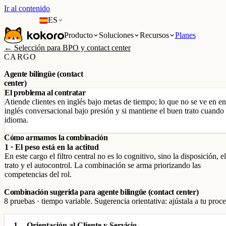
Ir al contenido
ES
Producto
Soluciones
Recursos
Planes
← Selección para BPO y contact center
CARGO
Agente bilingüe (contact
center)
El problema al contratar
Atiende clientes en inglés bajo metas de tiempo; lo que no se ve en entr
inglés conversacional bajo presión y si mantiene el buen trato cuando e
idioma.
Cómo armamos la combinación
1 · El peso está en la actitud
En este cargo el filtro central no es lo cognitivo, sino la disposición, el
trato y el autocontrol. La combinación se arma priorizando las
competencias del rol.
Combinación sugerida para agente bilingüe (contact center)
8 pruebas · tiempo variable. Sugerencia orientativa: ajústala a tu proce
1
Orientación al Cliente y Servicio