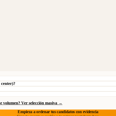
t center)?
de volumen? Ver selección masiva →
Empieza a ordenar tus candidatos con evidencia