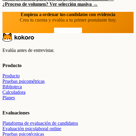
¿Proceso de volumen? Ver selección masiva →
Empieza a ordenar tus candidatos con evidencia
Crea tu cuenta y evalúa a tu primer postulante hoy.
Prueba gratis
Evalúa antes de entrevistar.
Producto
Producto
Pruebas psicométricas
Biblioteca
Calculadora
Planes
Evaluaciones
Plataforma de evaluación de candidatos
Evaluación psicolaboral online
Pruebas psicotécnicas