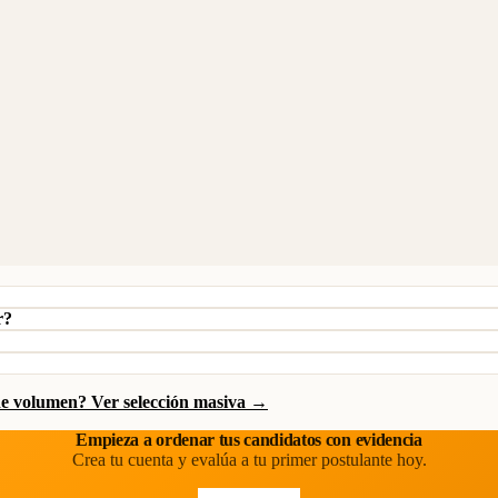
r?
de volumen? Ver selección masiva →
Empieza a ordenar tus candidatos con evidencia
Crea tu cuenta y evalúa a tu primer postulante hoy.
Prueba gratis