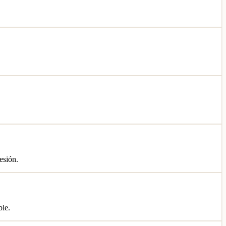
esión.
ble.