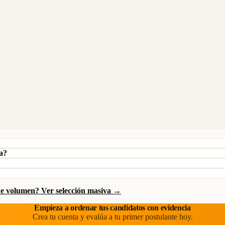
ja?
de volumen? Ver selección masiva →
Empieza a ordenar tus candidatos con evidencia
Crea tu cuenta y evalúa a tu primer postulante hoy.