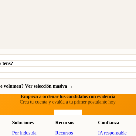
/ tens?
de volumen? Ver selección masiva →
Empieza a ordenar tus candidatos con evidencia
Crea tu cuenta y evalúa a tu primer postulante hoy.
Prueba gratis
Soluciones
Recursos
Confianza
Por industria
Recursos
IA responsable