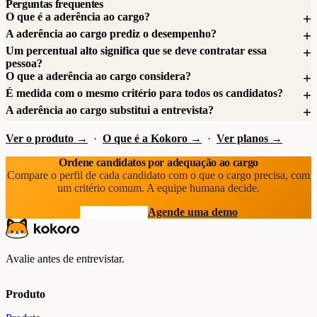
Perguntas frequentes
O que é a aderência ao cargo?
A aderência ao cargo prediz o desempenho?
Um percentual alto significa que se deve contratar essa
pessoa?
O que a aderência ao cargo considera?
É medida com o mesmo critério para todos os candidatos?
A aderência ao cargo substitui a entrevista?
Ver o produto →
·
O que é a Kokoro →
·
Ver planos →
Ordene candidatos por adequação ao cargo
Compare o perfil de cada candidato com o que o cargo precisa, com
um critério comum. A equipe humana decide.
Comece grátis
Agende uma demo
Avalie antes de entrevistar.
Produto