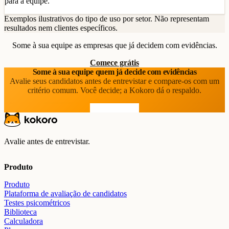
para a equipe.
Exemplos ilustrativos do tipo de uso por setor. Não representam
resultados nem clientes específicos.
Some à sua equipe as empresas que já decidem com evidências.
Comece grátis
Some à sua equipe quem já decide com evidências
Avalie seus candidatos antes de entrevistar e compare-os com um
critério comum. Você decide; a Kokoro dá o respaldo.
Comece grátis
Avalie antes de entrevistar.
Produto
Produto
Plataforma de avaliação de candidatos
Testes psicométricos
Biblioteca
Calculadora