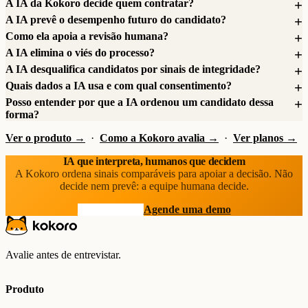
A IA da Kokoro decide quem contratar?
A IA prevê o desempenho futuro do candidato?
Como ela apoia a revisão humana?
A IA elimina o viés do processo?
A IA desqualifica candidatos por sinais de integridade?
Quais dados a IA usa e com qual consentimento?
Posso entender por que a IA ordenou um candidato dessa
forma?
Ver o produto →
·
Como a Kokoro avalia →
·
Ver planos →
IA que interpreta, humanos que decidem
A Kokoro ordena sinais comparáveis para apoiar a decisão. Não
decide nem prevê: a equipe humana decide.
Comece grátis
Agende uma demo
Avalie antes de entrevistar.
Produto