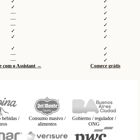
✓
✓
✓
✓
—
✓
—
✓
—
✓
✓
✓
✓
✓
✓
✓
—
✓
—
✓
 com o Assistant →
Comece grátis
bebidas /
Consumo masivo /
Gobierno / regulador /
teos
alimentos
ONG