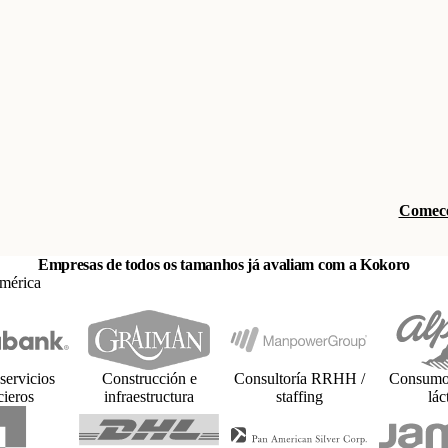
Comece
Empresas de todos os tamanhos já avaliam com a Kokoro
América
servicios
Construcción e
Consultoría RRHH /
Consumo 
cieros
infraestructura
staffing
lác