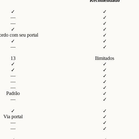
Recomendado
✓
✓
—
✓
—
✓
✓
✓
ordo com seu portal
✓
✓
✓
—
✓
13
Ilimitados
✓
✓
✓
✓
—
✓
—
✓
—
✓
Padrão
✓
—
✓
✓
✓
Via portal
✓
—
✓
—
✓