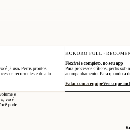
KOKORO FULL · RECOME
Flexível e completo, no seu app
ocê já usa. Perfis prontos
Para processos críticos: perfis sob 
ocessos recorrentes e de alto
acompanhamento. Para quando a dec
Falar com a equipe
Ver o que inc
 volume e
co, você
 Você pode
Ko