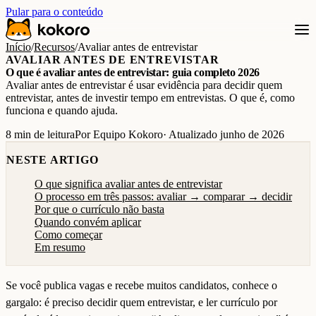
Pular para o conteúdo
Início
/
Recursos
/
Avaliar antes de entrevistar
AVALIAR ANTES DE ENTREVISTAR
O que é avaliar antes de entrevistar: guia completo 2026
Avaliar antes de entrevistar é usar evidência para decidir quem
entrevistar, antes de investir tempo em entrevistas. O que é, como
funciona e quando ajuda.
8 min de leitura
Por Equipo Kokoro
· Atualizado junho de 2026
NESTE ARTIGO
O que significa avaliar antes de entrevistar
O processo em três passos: avaliar → comparar → decidir
Por que o currículo não basta
Quando convém aplicar
Como começar
Em resumo
Se você publica vagas e recebe muitos candidatos, conhece o
gargalo: é preciso decidir quem entrevistar, e ler currículo por