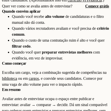
entre candidatos. (Aprofundamos isso em
currículo vs evidência
.)
Quer ver como se avalia antes de entrevistar?
Comece grátis
Quando convém aplicar
Quando você recebe
alto volume
de candidaturas e o filtro
manual não dá conta.
Quando vários recrutadores avaliam e você precisa de
critério
comum
.
Quando o custo de uma contratação ruim é alto e você quer
filtrar cedo
.
Quando você quer
preparar entrevistas melhores
com
evidência, em vez de improvisar.
Como começar
Escolha um cargo, veja a combinação sugerida de competências na
biblioteca
ou em
cargos
, e convide seus candidatos. Comece por
uma vaga de alto volume para ver o impacto rápido.
Em resumo
Avaliar antes de entrevistar ocupa o espaço entre publicar e
entrevistar: avaliar → comparar → decidir. Dá um sinal comparável
para ordenar quem entrevistar e preparar entrevistas melhores, sem