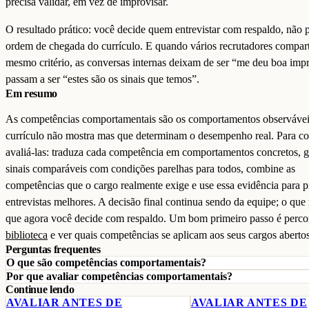
precisa validar, em vez de improvisar.
O resultado prático: você decide quem entrevistar com respaldo, não 
ordem de chegada do currículo. E quando vários recrutadores compar
mesmo critério, as conversas internas deixam de ser “me deu boa imp
passam a ser “estes são os sinais que temos”.
Em resumo
As competências comportamentais são os comportamentos observávei
currículo não mostra mas que determinam o desempenho real. Para c
avaliá-las: traduza cada competência em comportamentos concretos, g
sinais comparáveis com condições parelhas para todos, combine as
competências que o cargo realmente exige e use essa evidência para p
entrevistas melhores. A decisão final continua sendo da equipe; o qu
que agora você decide com respaldo. Um bom primeiro passo é percor
biblioteca
e ver quais competências se aplicam aos seus cargos abertos
Perguntas frequentes
O que são competências comportamentais?
Por que avaliar competências comportamentais?
Continue lendo
AVALIAR ANTES DE
AVALIAR ANTES DE