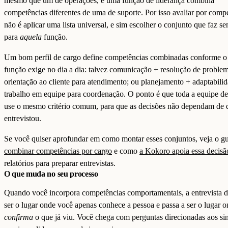
mesmo que um de operações, e uma função de liderança combina
competências diferentes de uma de suporte. Por isso avaliar por comp
não é aplicar uma lista universal, e sim escolher o conjunto que faz se
para
aquela
função.
Um bom perfil de cargo define competências combinadas conforme o
função exige no dia a dia: talvez comunicação + resolução de proble
orientação ao cliente para atendimento; ou planejamento + adaptabili
trabalho em equipe para coordenação. O ponto é que toda a equipe de
use o mesmo critério comum, para que as decisões não dependam de
entrevistou.
Se você quiser aprofundar em como montar esses conjuntos, veja o gu
combinar competências por cargo
e como
a Kokoro apoia essa decisã
relatórios para preparar entrevistas.
O que muda no seu processo
Quando você incorpora competências comportamentais, a entrevista d
ser o lugar onde você apenas conhece a pessoa e passa a ser o lugar 
confirma
o que já viu. Você chega com perguntas direcionadas aos si