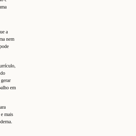
 uma
ue a
loma nem
 pode
rrículo,
ndo
 gerar
abalho em
ara
 e mais
oderna.