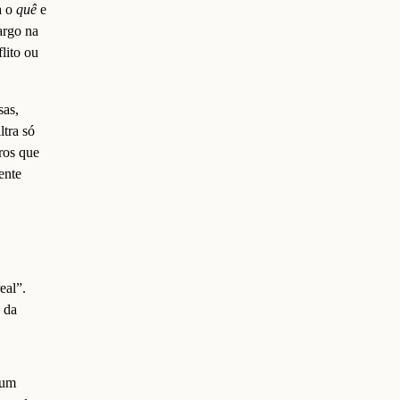
a o
quê
e
argo na
lito ou
sas,
ltra só
ros que
ente
eal”.
ó da
 um