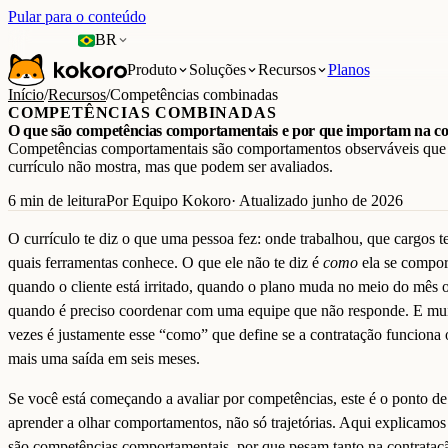
Pular para o conteúdo
BR
Produto
Soluções
Recursos
Planos
Início
/
Recursos
/
Competências combinadas
COMPETÊNCIAS COMBINADAS
O que são competências comportamentais e por que importam na c
Competências comportamentais são comportamentos observáveis que
currículo não mostra, mas que podem ser avaliados.
6 min de leitura
Por Equipo Kokoro
· Atualizado junho de 2026
O currículo te diz o que uma pessoa fez: onde trabalhou, que cargos t
quais ferramentas conhece. O que ele não te diz é
como
ela se compor
quando o cliente está irritado, quando o plano muda no meio do mês 
quando é preciso coordenar com uma equipe que não responde. E mui
vezes é justamente esse “como” que define se a contratação funciona 
mais uma saída em seis meses.
Se você está começando a avaliar por competências, este é o ponto de 
aprender a olhar comportamentos, não só trajetórias. Aqui explicamos
são competências comportamentais, por que pesam tanto na contrataç