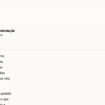
ontratação
 o
eve,
ta
ou
tas
ou vira
partida:
 o que
ão e