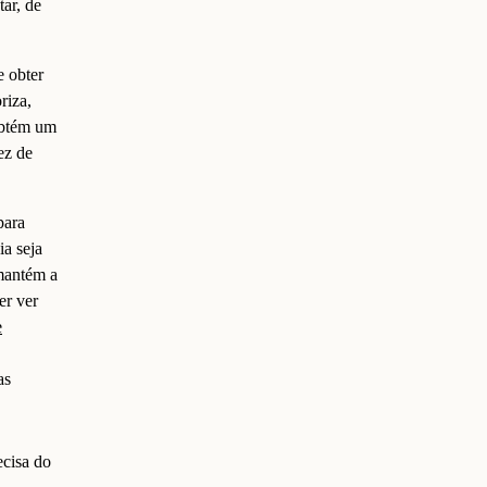
tar, de
e obter
riza,
obtém um
ez de
para
ia seja
 mantém a
er ver
e
as
cisa do