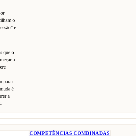
por
tilham o
ressão” e
s que o
omeçar a
ere
reparar
e muda é
rer a
.
COMPETÊNCIAS COMBINADAS