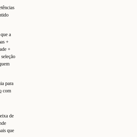
etências
ntido
 que a
mas +
dade +
 seleção
 quem
ia para
o
com
eixa de
onde
nais que