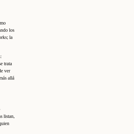
ómo
ando los
rks; la
:
e trata
de ver
más allá
o
 listan,
quien