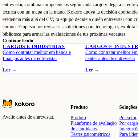
entrevistar, combina competencias según cada cargo y llega a la entrev
técnica con un mapa en la mano. Kokoro apoya la decisión aportando
evidencia más allá del CV; tu equipo decide a quién entrevistar con cri
común. Empieza por revisar las
soluciones para tecnología
y explora l
biblioteca
para armar las evaluaciones de tus próximas vacantes.
Continue lendo
CARGOS E INDÚSTRIAS
CARGOS E INDÚSTR
Como contratar melhor em banca e
Como contratar melhor em
finanças antes de entrevistar
center antes de entrevistar
Ler →
Ler →
Produto
Soluções
Avalie antes de entrevistar.
Produto
Por setor
Plataforma de avaliação
Por carg
de candidatos
Integraçõ
Testes psicométricos
Para líde