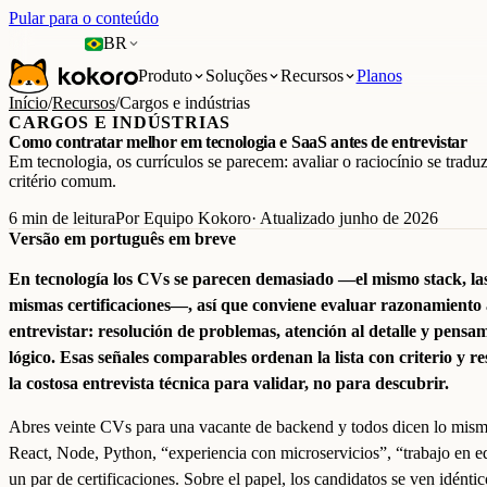
Pular para o conteúdo
BR
Produto
Soluções
Recursos
Planos
Início
/
Recursos
/
Cargos e indústrias
CARGOS E INDÚSTRIAS
Como contratar melhor em tecnologia e SaaS antes de entrevistar
Em tecnologia, os currículos se parecem: avaliar o raciocínio se trad
critério comum.
6 min de leitura
Por Equipo Kokoro
· Atualizado junho de 2026
Versão em português em breve
En tecnología los CVs se parecen demasiado —el mismo stack, la
mismas certificaciones—, así que conviene evaluar razonamiento 
entrevistar: resolución de problemas, atención al detalle y pensa
lógico. Esas señales comparables ordenan la lista con criterio y r
la costosa entrevista técnica para validar, no para descubrir.
Abres veinte CVs para una vacante de backend y todos dicen lo mism
React, Node, Python, “experiencia con microservicios”, “trabajo en e
un par de certificaciones. Sobre el papel, los candidatos se ven idéntic