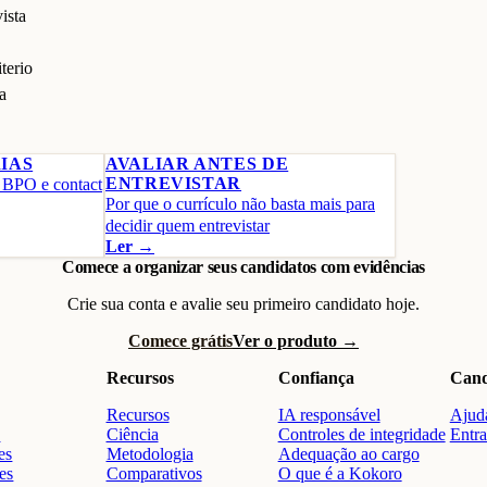
ista
terio
a
IAS
AVALIAR ANTES DE
ENTREVISTAR
 BPO e contact
Por que o currículo não basta mais para
decidir quem entrevistar
Ler →
Comece a organizar seus candidatos com evidências
Crie sua conta e avalie seu primeiro candidato hoje.
Comece grátis
Ver o produto →
Recursos
Confiança
Cand
Recursos
IA responsável
Ajuda
o
Ciência
Controles de integridade
Entra
es
Metodologia
Adequação ao cargo
res
Comparativos
O que é a Kokoro