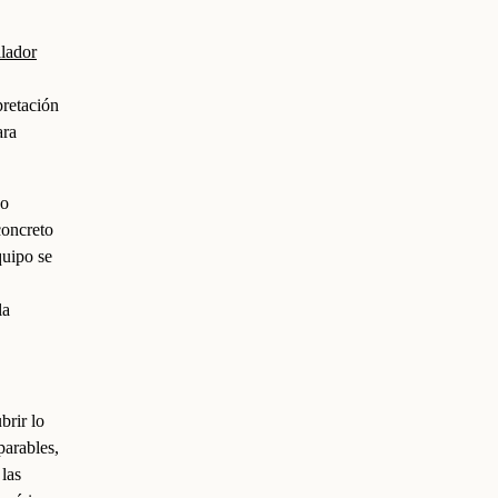
llador
pretación
ara
go
concreto
quipo se
la
brir lo
parables,
 las