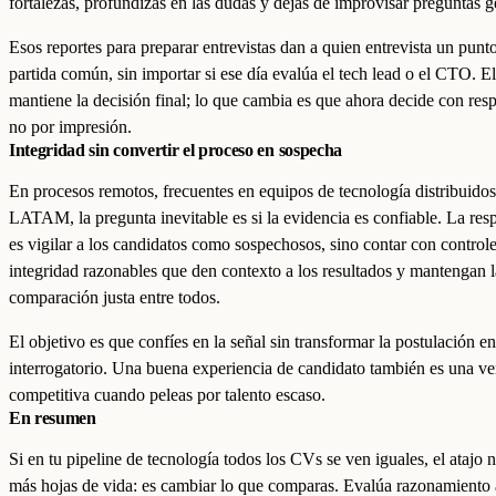
fortalezas, profundizas en las dudas y dejas de improvisar preguntas g
Esos reportes para preparar entrevistas dan a quien entrevista un punt
partida común, sin importar si ese día evalúa el tech lead o el CTO. E
mantiene la decisión final; lo que cambia es que ahora decide con res
no por impresión.
Integridad sin convertir el proceso en sospecha
En procesos remotos, frecuentes en equipos de tecnología distribuidos
LATAM, la pregunta inevitable es si la evidencia es confiable. La res
es vigilar a los candidatos como sospechosos, sino contar con control
integridad razonables que den contexto a los resultados y mantengan l
comparación justa entre todos.
El objetivo es que confíes en la señal sin transformar la postulación e
interrogatorio. Una buena experiencia de candidato también es una ve
competitiva cuando peleas por talento escaso.
En resumen
Si en tu pipeline de tecnología todos los CVs se ven iguales, el atajo n
más hojas de vida: es cambiar lo que comparas. Evalúa razonamiento 