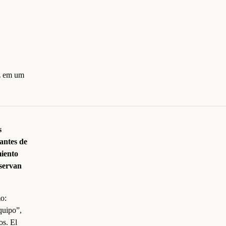
uz em um
s
antes de
miento
eservan
o:
quipo”,
os. El