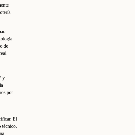
mente
otería
para
nología,
po de
real.
l
” y
la
tros por
ificar. El
o técnico,
ona