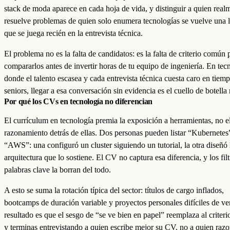
stack de moda aparece en cada hoja de vida, y distinguir a quien real
resuelve problemas de quien solo enumera tecnologías se vuelve una l
que se juega recién en la entrevista técnica.
El problema no es la falta de candidatos: es la falta de criterio común 
compararlos antes de invertir horas de tu equipo de ingeniería. En tec
donde el talento escasea y cada entrevista técnica cuesta caro en tiem
seniors, llegar a esa conversación sin evidencia es el cuello de botella 
Por qué los CVs en tecnología no diferencian
El currículum en tecnología premia la exposición a herramientas, no e
razonamiento detrás de ellas. Dos personas pueden listar “Kubernetes
“AWS”: una configuró un cluster siguiendo un tutorial, la otra diseñó 
arquitectura que lo sostiene. El CV no captura esa diferencia, y los fil
palabras clave la borran del todo.
A esto se suma la rotación típica del sector: títulos de cargo inflados,
bootcamps de duración variable y proyectos personales difíciles de ver
resultado es que el sesgo de “se ve bien en papel” reemplaza al criteri
y terminas entrevistando a quien escribe mejor su CV, no a quien raz