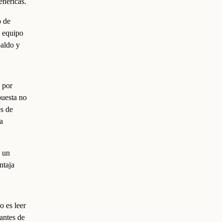
enéricas.
o de
l equipo
paldo y
 por
puesta no
es de
a
n un
ntaja
o es leer
antes de