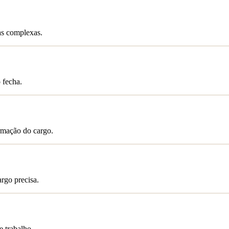
as complexas.
 fecha.
rmação do cargo.
rgo precisa.
e trabalho.