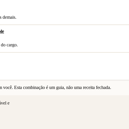
s demais.
le
 do cargo.
 você. Esta combinação é um guia, não uma receita fechada.
ável e