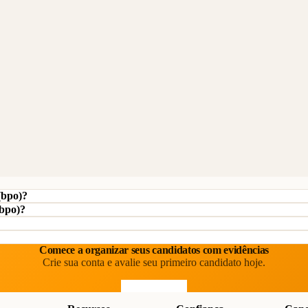
(bpo)?
(bpo)?
Comece a organizar seus candidatos com evidências
Crie sua conta e avalie seu primeiro candidato hoje.
Comece grátis