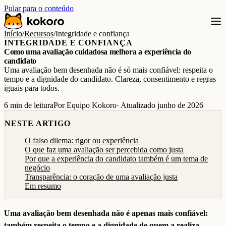
Pular para o conteúdo
Início
/
Recursos
/
Integridade e confiança
INTEGRIDADE E CONFIANÇA
Como uma avaliação cuidadosa melhora a experiência do
candidato
Uma avaliação bem desenhada não é só mais confiável: respeita o
tempo e a dignidade do candidato. Clareza, consentimento e regras
iguais para todos.
6 min de leitura
Por Equipo Kokoro
· Atualizado junho de 2026
NESTE ARTIGO
O falso dilema: rigor ou experiência
O que faz uma avaliação ser percebida como justa
Por que a experiência do candidato também é um tema de
negócio
Transparência: o coração de uma avaliação justa
Em resumo
Uma avaliação bem desenhada não é apenas mais confiável:
também respeita o tempo e a dignidade de quem a realiza.