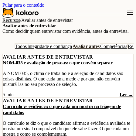
Pular para o conteúdo
Recursos
/
Avaliar antes de entrevistar
Avaliar antes de entrevistar
Como decidir quem entrevistar com evidência, antes da entrevista.
Todos
Integridade e confiança
Avaliar antes
Competências
Rela
AVALIAR ANTES DE ENTREVISTAR
NOM-035 e avaliação de pessoas: o que convém separar
A NOM-035, o clima de trabalho e a seleção de candidatos são
coisas distintas. O que cada uma mede e por que não convém
misturá-las no seu processo de seleção.
5 min
Ler →
AVALIAR ANTES DE ENTREVISTAR
Currículo vs evidência: o que cada um mostra na triagem de
candidatos
O currículo te diz o que o candidato afirma; a evidência avaliada te
mostra um sinal comparável do que ele sabe fazer. O que cada um
mostra e como se complementam.