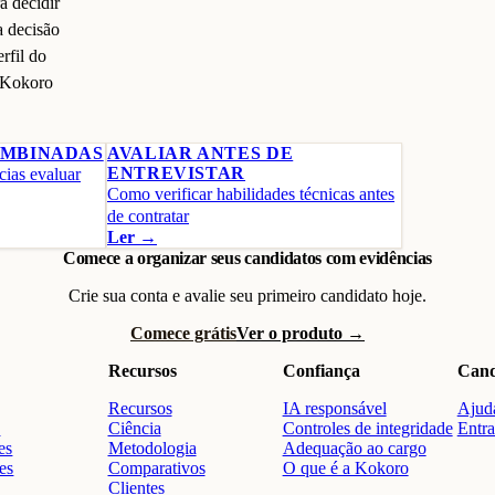
a decidir
a decisão
rfil do
Kokoro
OMBINADAS
AVALIAR ANTES DE
ENTREVISTAR
ias evaluar
Como verificar habilidades técnicas antes
de contratar
Ler →
Comece a organizar seus candidatos com evidências
Crie sua conta e avalie seu primeiro candidato hoje.
Comece grátis
Ver o produto →
Recursos
Confiança
Cand
Recursos
IA responsável
Ajuda
o
Ciência
Controles de integridade
Entra
es
Metodologia
Adequação ao cargo
res
Comparativos
O que é a Kokoro
Clientes