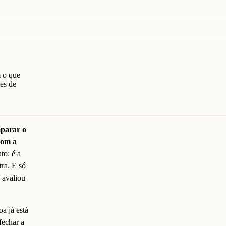
m o que
es de
mparar o
com a
to: é a
tra. E só
 avaliou
a já está
fechar a