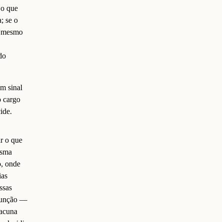
 o que
; se o
 O mesmo
do
um sinal
o cargo
ide.
ar o que
esma
o, onde
ias
ssas
 função —
lacuna