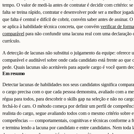
tempo. O valor de medi-la antes de contratar é decidir com critério: se
falta se treina rápido, contratar e desenvolver pode ser a melhor jogada
que falta é central e difícil de cobrir, convém saber antes de assinar.
se aplica à habilidade técnica concreta, que convém
verificar de forma
comparável
para não confundir uma lacuna real com uma declaração 
currículo.
A detecção de lacunas não substitui o julgamento da equipe: oferece 
comparável e auditável sobre onde cada candidato está frente ao que 
pede. Quais lacunas são aceitáveis para aquele cargo é você quem dec
Em resumo
Detectar lacunas de habilidades nos seus candidatos significa compar
o cargo precisa com o que cada pessoa demonstra, avaliado com a m
régua para todos, para descobrir o skills gap na seleção e não no carg
fechá-lo é caro. O método começa por definir um perfil de competênc
realista do cargo, segue avaliando todos com o mesmo critério sobre e
competências — comportamentais, cognitivas e técnicas conforme a
e termina lendo a lacuna por candidato e entre candidatos. Nem toda 