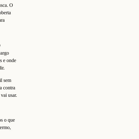
usca. O
oberta
ara
O
cargo
is e onde
ir.
il sem
a contra
vai usar.
os o que
termo,