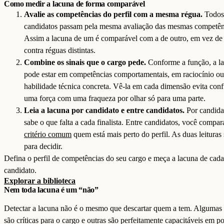
Como medir a lacuna de forma comparável
Avalie as competências do perfil com a mesma régua.
Todos
candidatos passam pela mesma avaliação das mesmas competên
Assim a lacuna de um é comparável com a de outro, em vez de
contra réguas distintas.
Combine os sinais que o cargo pede.
Conforme a função, a l
pode estar em competências comportamentais, em raciocínio o
habilidade técnica concreta. Vê-la em cada dimensão evita conf
uma força com uma fraqueza por olhar só para uma parte.
Leia a lacuna por candidato e entre candidatos.
Por candida
sabe o que falta a cada finalista. Entre candidatos, você compa
critério comum
quem está mais perto do perfil. As duas leituras
para decidir.
Defina o perfil de competências do seu cargo e meça a lacuna de cada
candidato.
Explorar a biblioteca
Nem toda lacuna é um “não”
Detectar a lacuna não é o mesmo que descartar quem a tem. Algumas
são críticas para o cargo e outras são perfeitamente capacitáveis em p