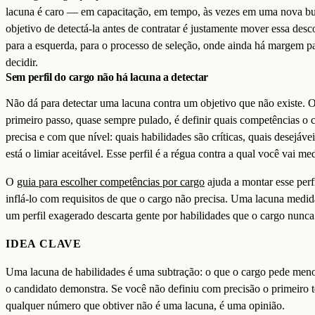
lacuna é caro — em capacitação, em tempo, às vezes em uma nova b
objetivo de detectá-la antes de contratar é justamente mover essa desc
para a esquerda, para o processo de seleção, onde ainda há margem p
decidir.
Sem perfil do cargo não há lacuna a detectar
Não dá para detectar uma lacuna contra um objetivo que não existe. 
primeiro passo, quase sempre pulado, é definir quais competências o 
precisa e com que nível: quais habilidades são críticas, quais desejáve
está o limiar aceitável. Esse perfil é a régua contra a qual você vai med
O
guia para escolher competências por cargo
ajuda a montar esse perf
inflá-lo com requisitos de que o cargo não precisa. Uma lacuna medid
um perfil exagerado descarta gente por habilidades que o cargo nunca 
IDEA CLAVE
Uma lacuna de habilidades é uma subtração: o que o cargo pede men
o candidato demonstra. Se você não definiu com precisão o primeiro 
qualquer número que obtiver não é uma lacuna, é uma opinião.