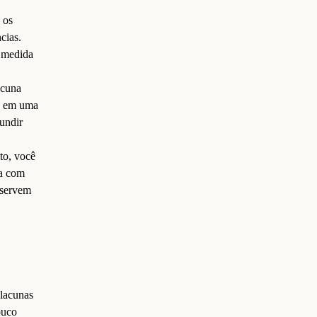
 os
cias.
 medida
acuna
u em uma
undir
to, você
ra com
 servem
 lacunas
ouco