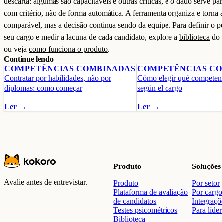
descarta: algumas são capacitáveis e outras críticas, e o dado serve par
com critério, não de forma automática. A ferramenta organiza e torna 
comparável, mas a decisão continua sendo da equipe. Para definir o pe
seu cargo e medir a lacuna de cada candidato, explore a
biblioteca
do 
ou veja
como funciona o produto
.
Continue lendo
COMPETÊNCIAS COMBINADAS
COMPETÊNCIAS C
Contratar por habilidades, não por
Cómo elegir qué competenc
diplomas: como começar
según el cargo
Ler →
Ler →
Produto
Soluções
Avalie antes de entrevistar.
Produto
Por setor
Plataforma de avaliação
Por carg
de candidatos
Integraçõ
Testes psicométricos
Para líde
Biblioteca