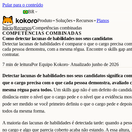
Pular para o conteúdo
BR
Produto
Soluções
Recursos
Planos
Início
/
Recursos
/
Competências combinadas
COMPETÊNCIAS COMBINADAS
Como detectar lacunas de habilidades nos seus candidatos
Detectar lacunas de habilidades é comparar o que o cargo precisa co
cada pessoa demonstra, com a mesma régua. Encontre o skills gap ant
contratar.
7 min de leitura
Por Equipo Kokoro
· Atualizado junho de 2026
Detectar lacunas de habilidades nos seus candidatos significa co
que o cargo precisa com o que cada pessoa demonstra, avaliado 
mesma régua para todos.
Um skills gap não é um defeito do candida
distância entre o nível que o cargo pede e o nível que a evidência mos
pode ser medido se você primeiro definiu o que o cargo pede e depois
todos da mesma forma.
A maioria das lacunas de habilidades é detectada tarde: quando a pesso
no cargo e algo que parecia coberto acaba não estando. A essa altura, 