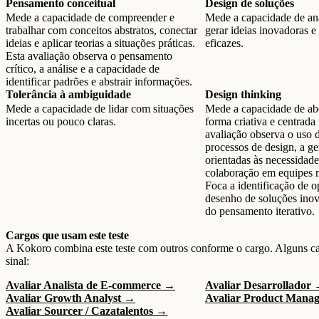
Pensamento conceitual
Design de soluções
Mede a capacidade de compreender e
Mede a capacidade de ana
trabalhar com conceitos abstratos, conectar
gerar ideias inovadoras e
ideias e aplicar teorias a situações práticas.
eficazes.
Esta avaliação observa o pensamento
crítico, a análise e a capacidade de
identificar padrões e abstrair informações.
Tolerância à ambiguidade
Design thinking
Mede a capacidade de lidar com situações
Mede a capacidade de abo
incertas ou pouco claras.
forma criativa e centrada
avaliação observa o uso 
processos de design, a ge
orientadas às necessidade
colaboração em equipes m
Foca a identificação de o
desenho de soluções ino
do pensamento iterativo.
Cargos que usam este teste
A Kokoro combina este teste com outros conforme o cargo. Alguns c
sinal:
Avaliar Analista de E-commerce →
Avaliar Desarrollador
Avaliar Growth Analyst →
Avaliar Product Mana
Avaliar Sourcer / Cazatalentos →