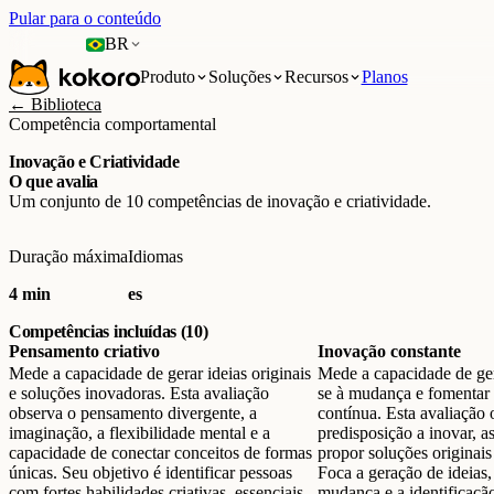
Pular para o conteúdo
BR
Produto
Soluções
Recursos
Planos
← Biblioteca
Competência comportamental
Inovação e Criatividade
O que avalia
Um conjunto de 10 competências de inovação e criatividade.
Duração máxima
Idiomas
4 min
es
Competências incluídas (10)
Pensamento criativo
Inovação constante
Mede a capacidade de gerar ideias originais
Mede a capacidade de gera
e soluções inovadoras. Esta avaliação
se à mudança e fomentar 
observa o pensamento divergente, a
contínua. Esta avaliação 
imaginação, a flexibilidade mental e a
predisposição a inovar, a
capacidade de conectar conceitos de formas
propor soluções originais
únicas. Seu objetivo é identificar pessoas
Foca a geração de ideias, 
com fortes habilidades criativas, essenciais
mudança e a identificaçã