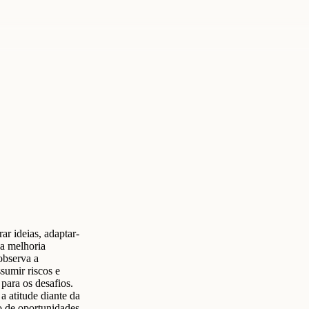
r ideias, adaptar-
a melhoria
observa a
ssumir riscos e
 para os desafios.
a atitude diante da
o de oportunidades