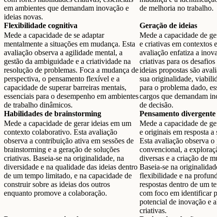
em ambientes que demandam inovação e
de melhoria no trabalho.
ideias novas.
Flexibilidade cognitiva
Geração de ideias
Mede a capacidade de se adaptar
Mede a capacidade de gera
mentalmente a situações em mudança. Esta
e criativas em contextos e
avaliação observa a agilidade mental, a
avaliação enfatiza a inov
gestão da ambiguidade e a criatividade na
criativas para os desafio
resolução de problemas. Foca a mudança de
ideias propostas são ava
perspectiva, o pensamento flexível e a
sua originalidade, viabili
capacidade de superar barreiras mentais,
para o problema dado, es
essenciais para o desempenho em ambientes
cargos que demandam in
de trabalho dinâmicos.
de decisão.
Habilidades de brainstorming
Pensamento divergente
Mede a capacidade de gerar ideias em um
Mede a capacidade de ger
contexto colaborativo. Esta avaliação
e originais em resposta a
observa a contribuição ativa em sessões de
Esta avaliação observa 
brainstorming e a geração de soluções
convencional, a exploraç
criativas. Baseia-se na originalidade, na
diversas e a criação de mú
diversidade e na qualidade das ideias dentro
Baseia-se na originalidad
de um tempo limitado, e na capacidade de
flexibilidade e na profun
construir sobre as ideias dos outros
respostas dentro de um t
enquanto promove a colaboração.
com foco em identificar 
potencial de inovação e 
criativas.