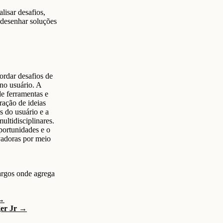
lisar desafios,
 desenhar soluções
rdar desafios de
 no usuário. A
de ferramentas e
ração de ideias
s do usuário e a
ultidisciplinares.
portunidades e o
vadoras por meio
argos onde agrega
 →
ger Jr →