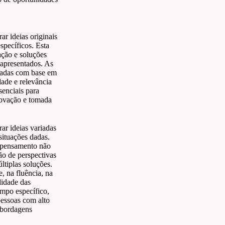
r ideias originais
specíficos. Esta
ação e soluções
s apresentados. As
liadas com base em
dade e relevância
senciais para
ovação e tomada
ar ideias variadas
 situações dadas.
o pensamento não
ão de perspectivas
ltiplas soluções.
e, na fluência, na
didade das
empo específico,
pessoas com alto
abordagens