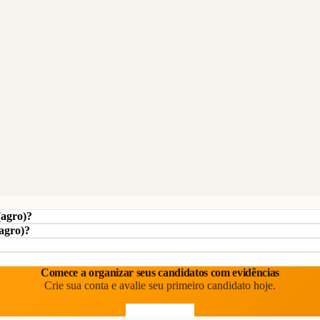
(agro)?
(agro)?
Comece a organizar seus candidatos com evidências
Crie sua conta e avalie seu primeiro candidato hoje.
Comece grátis