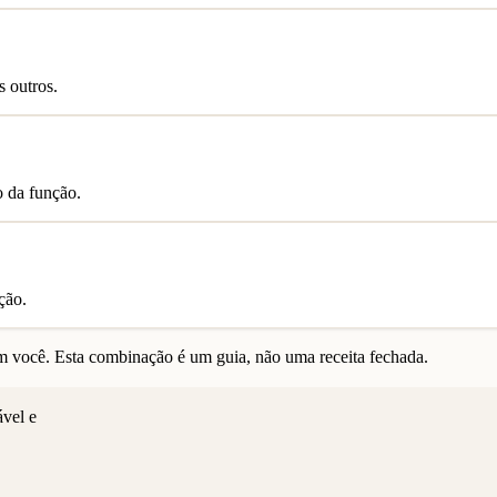
s outros.
o da função.
ção.
 você. Esta combinação é um guia, não uma receita fechada.
ável e