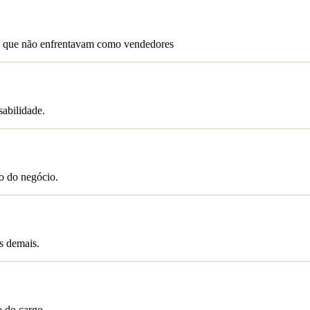
pe que não enfrentavam como vendedores
abilidade.
to do negócio.
s demais.
o do cargo.