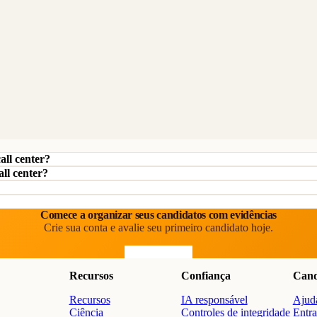
all center?
all center?
Comece a organizar seus candidatos com evidências
Crie sua conta e avalie seu primeiro candidato hoje.
Comece grátis
Recursos
Confiança
Cand
Recursos
IA responsável
Ajuda
o
Ciência
Controles de integridade
Entra