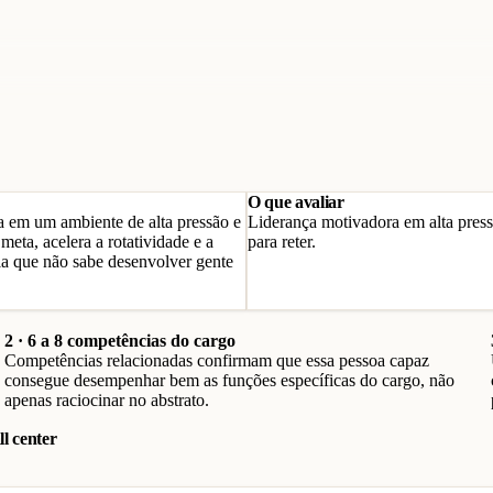
O que avaliar
a em um ambiente de alta pressão e
Liderança motivadora em alta press
meta, acelera a rotatividade e a
para reter.
ela que não sabe desenvolver gente
2 · 6 a 8 competências do cargo
Competências relacionadas confirmam que essa pessoa capaz
consegue desempenhar bem as funções específicas do cargo, não
apenas raciocinar no abstrato.
l center