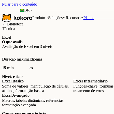
Pular para o conteúdo
BR
Produto
Soluções
Recursos
Planos
← Biblioteca
Técnica
Excel
O que avalia
Avaliação de Excel em 3 níveis.
Duração máxima
Idiomas
15 min
es
Níveis e itens
Excel Básico
Excel Intermediário
Soma de valores, manipulação de células,
Funções-chave, fórmulas,
atalhos, formatação básica
tratamento de erros
Excel Avançado
Macros, tabelas dinâmicas, referências,
formatação avançada
Cargos que usam este teste