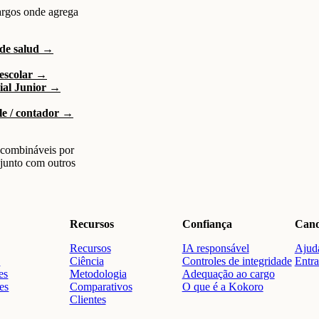
argos onde agrega
 de salud →
 escolar →
rial Junior →
le / contador →
combináveis por
 junto com outros
Recursos
Confiança
Cand
Recursos
IA responsável
Ajuda
o
Ciência
Controles de integridade
Entra
es
Metodologia
Adequação ao cargo
res
Comparativos
O que é a Kokoro
Clientes