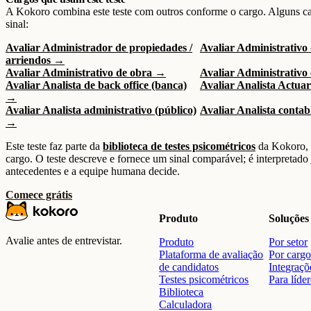
A Kokoro combina este teste com outros conforme o cargo. Alguns c
sinal:
Avaliar Administrador de propiedades /
Avaliar Administrativo
arriendos →
Avaliar Administrativo de obra →
Avaliar Administrativo
Avaliar Analista de back office (banca)
Avaliar Analista Actua
→
Avaliar Analista administrativo (público)
Avaliar Analista contab
→
Este teste faz parte da
biblioteca de testes psicométricos
da Kokoro, 
cargo. O teste descreve e fornece um sinal comparável; é interpretado
antecedentes e a equipe humana decide.
Comece grátis
Produto
Soluções
Avalie antes de entrevistar.
Produto
Por setor
Plataforma de avaliação
Por carg
de candidatos
Integraçõ
Testes psicométricos
Para líde
Biblioteca
Calculadora