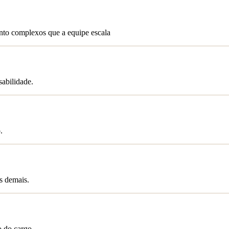
nto complexos que a equipe escala
abilidade.
.
s demais.
o do cargo.