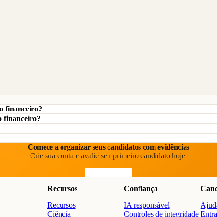
o financeiro?
o financeiro?
Comece a organizar seus candidatos com evidências
Crie sua conta e avalie seu primeiro candidato hoje.
Comece grátis
Recursos
Confiança
Cand
Recursos
IA responsável
Ajuda
o
Ciência
Controles de integridade
Entra