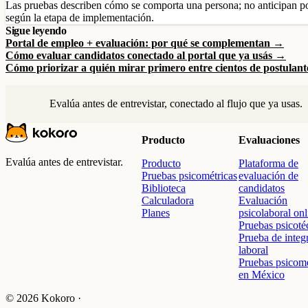
Las pruebas describen cómo se comporta una persona; no anticipan por 
según la etapa de implementación.
Sigue leyendo
Portal de empleo + evaluación: por qué se complementan →
Cómo evaluar candidatos conectado al portal que ya usás →
Cómo priorizar a quién mirar primero entre cientos de postulan
Evalúa antes de entrevistar, conectado al flujo que ya usas.
Producto
Evaluaciones
Evalúa antes de entrevistar.
Producto
Plataforma de
Pruebas psicométricas
evaluación de
Biblioteca
candidatos
Calculadora
Evaluación
Planes
psicolaboral onl
Pruebas psicoté
Prueba de integ
laboral
Pruebas psicomé
en México
© 2026 Kokoro ·