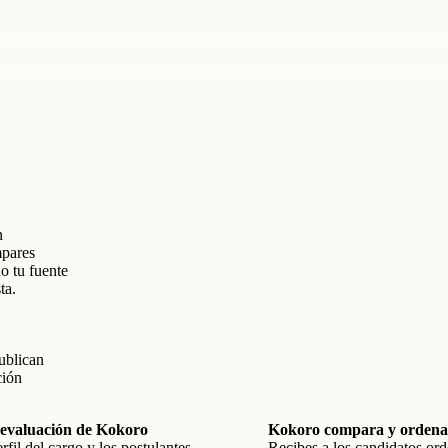
n
mpares
o tu fuente
ta.
ublican
ción
a evaluación de Kokoro
Kokoro compara y ordena
erfil del cargo y los postulantes
Recibes a los candidatos or