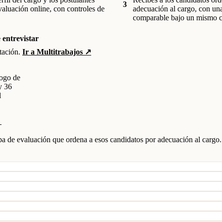
3
valuación online, con controles de
adecuación al cargo, con un
comparable bajo un mismo cr
 entrevistar
tación.
Ir a Multitrabajos ↗
logo de
y 36
l
→
pa de evaluación que ordena a esos candidatos por adecuación al cargo