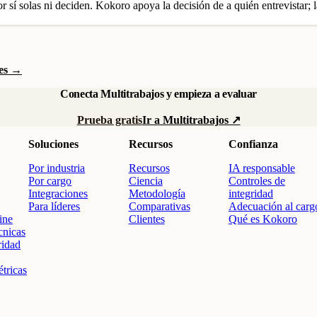
sí solas ni deciden. Kokoro apoya la decisión de a quién entrevistar; l
tes →
Conecta Multitrabajos y empieza a evaluar
Prueba gratis
Ir a Multitrabajos ↗
Soluciones
Recursos
Confianza
Por industria
Recursos
IA responsable
Por cargo
Ciencia
Controles de
Integraciones
Metodología
integridad
Para líderes
Comparativas
Adecuación al carg
ine
Clientes
Qué es Kokoro
cnicas
ridad
tricas