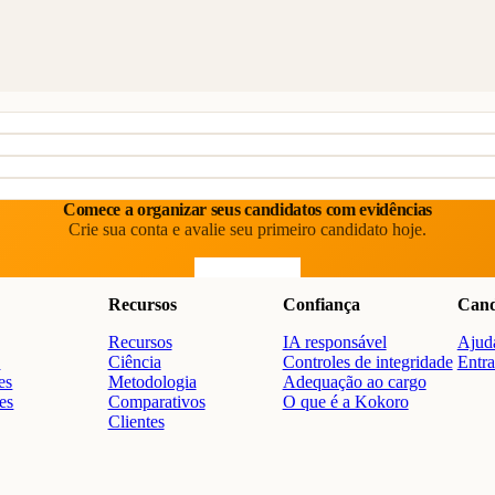
Comece a organizar seus candidatos com evidências
Crie sua conta e avalie seu primeiro candidato hoje.
Comece grátis
Recursos
Confiança
Cand
Recursos
IA responsável
Ajuda
o
Ciência
Controles de integridade
Entra
es
Metodologia
Adequação ao cargo
res
Comparativos
O que é a Kokoro
Clientes