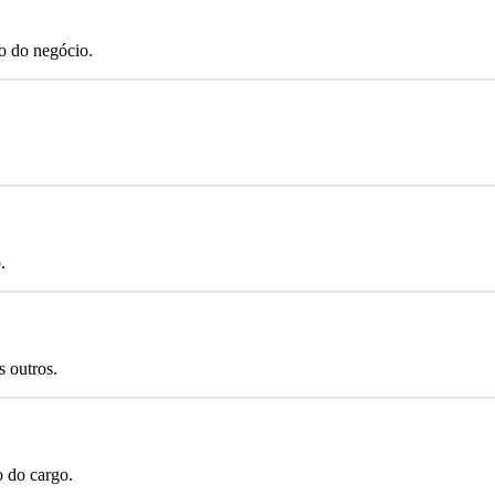
to do negócio.
.
s outros.
o do cargo.