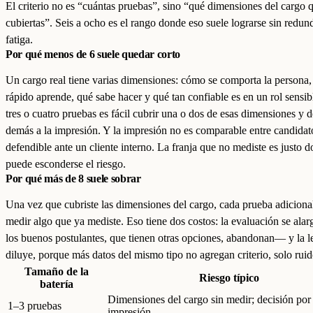
El criterio no es “cuántas pruebas”, sino “qué dimensiones del cargo
cubiertas”. Seis a ocho es el rango donde eso suele lograrse sin redun
fatiga.
Por qué menos de 6 suele quedar corto
Un cargo real tiene varias dimensiones: cómo se comporta la persona,
rápido aprende, qué sabe hacer y qué tan confiable es en un rol sensi
tres o cuatro pruebas es fácil cubrir una o dos de esas dimensiones y d
demás a la impresión. Y la impresión no es comparable entre candidat
defendible ante un cliente interno. La franja que no mediste es justo 
puede esconderse el riesgo.
Por qué más de 8 suele sobrar
Una vez que cubriste las dimensiones del cargo, cada prueba adicional
medir algo que ya mediste. Eso tiene dos costos: la evaluación se ala
los buenos postulantes, que tienen otras opciones, abandonan— y la le
diluye, porque más datos del mismo tipo no agregan criterio, solo ruid
Tamaño de la
Riesgo típico
batería
Dimensiones del cargo sin medir; decisión por
1–3 pruebas
impresión