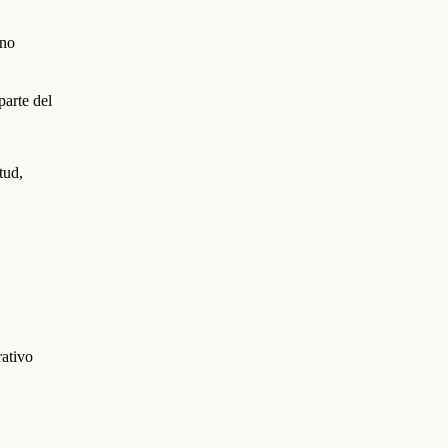
ono
parte del
tud,
rativo