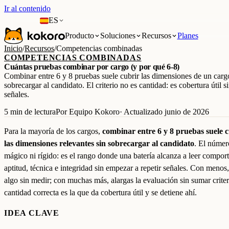
Ir al contenido
ES
Producto
Soluciones
Recursos
Planes
Inicio
/
Recursos
/
Competencias combinadas
COMPETENCIAS COMBINADAS
Cuántas pruebas combinar por cargo (y por qué 6-8)
Combinar entre 6 y 8 pruebas suele cubrir las dimensiones de un carg
sobrecargar al candidato. El criterio no es cantidad: es cobertura útil si
señales.
5 min de lectura
Por Equipo Kokoro
· Actualizado junio de 2026
Para la mayoría de los cargos,
combinar entre 6 y 8 pruebas suele 
las dimensiones relevantes sin sobrecargar al candidato
. El númer
mágico ni rígido: es el rango donde una batería alcanza a leer compor
aptitud, técnica e integridad sin empezar a repetir señales. Con menos
algo sin medir; con muchas más, alargas la evaluación sin sumar criter
cantidad correcta es la que da cobertura útil y se detiene ahí.
IDEA CLAVE