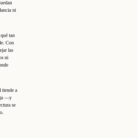
 quedan
dancia ni
 qué tan
ble. Con
ejar las
os ni
donde
 tiende a
rga —y
ctura se
o.