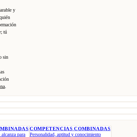
arable y
 quién
formación
; tú
o sin
las
ación
ona
.
OMBINADAS
COMPETENCIAS COMBINADAS
 alcanza para
Personalidad, aptitud y conocimiento