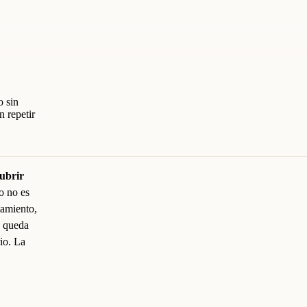
o sin
n repetir
cubrir
o no es
tamiento,
, queda
io. La