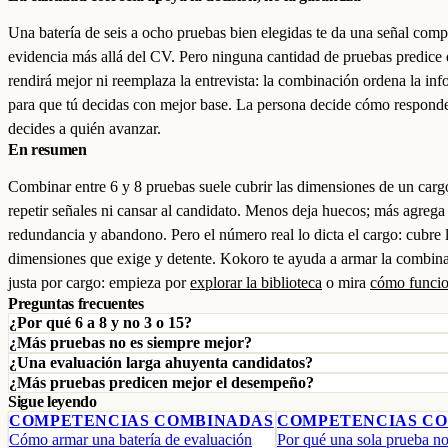
Una batería de seis a ocho pruebas bien elegidas te da una señal comp
evidencia más allá del CV. Pero ninguna cantidad de pruebas predice
rendirá mejor ni reemplaza la entrevista: la combinación ordena la in
para que tú decidas con mejor base. La persona decide cómo responde
decides a quién avanzar.
En resumen
Combinar entre 6 y 8 pruebas suele cubrir las dimensiones de un carg
repetir señales ni cansar al candidato. Menos deja huecos; más agrega
redundancia y abandono. Pero el número real lo dicta el cargo: cubre 
dimensiones que exige y detente. Kokoro te ayuda a armar la combin
justa por cargo: empieza por
explorar la biblioteca
o mira
cómo funci
Preguntas frecuentes
¿Por qué 6 a 8 y no 3 o 15?
¿Más pruebas no es siempre mejor?
¿Una evaluación larga ahuyenta candidatos?
¿Más pruebas predicen mejor el desempeño?
Sigue leyendo
COMPETENCIAS COMBINADAS
COMPETENCIAS C
Cómo armar una batería de evaluación
Por qué una sola prueba no