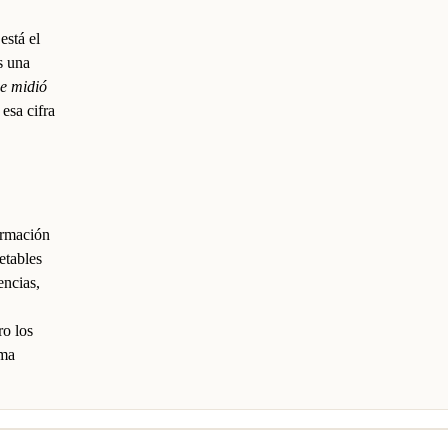
está el
es una
se midió
esa cifra
ormación
etables
encias,
ro los
ma