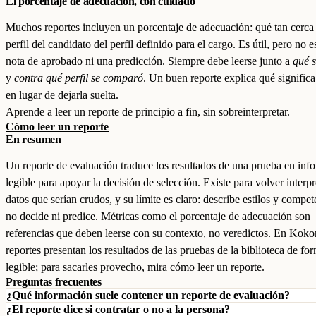
El porcentaje de adecuación, con cuidado
Muchos reportes incluyen un porcentaje de adecuación: qué tan cerca 
perfil del candidato del perfil definido para el cargo. Es útil, pero no 
nota de aprobado ni una predicción. Siempre debe leerse junto a
qué 
y
contra qué perfil se comparó
. Un buen reporte explica qué significa 
en lugar de dejarla suelta.
Aprende a leer un reporte de principio a fin, sin sobreinterpretar.
Cómo leer un reporte
En resumen
Un reporte de evaluación traduce los resultados de una prueba en inf
legible para apoyar la decisión de selección. Existe para volver interpr
datos que serían crudos, y su límite es claro: describe estilos y compet
no decide ni predice. Métricas como el porcentaje de adecuación son
referencias que deben leerse con su contexto, no veredictos. En Koko
reportes presentan los resultados de las pruebas de
la biblioteca
de for
legible; para sacarles provecho, mira
cómo leer un reporte
.
Preguntas frecuentes
¿Qué información suele contener un reporte de evaluación?
¿El reporte dice si contratar o no a la persona?