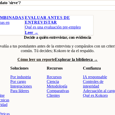
dato 'sirve'?
OMBINADAS
EVALUAR ANTES DE
ENTREVISTAR
bas en
Qué es una evaluación pre-empleo
Leer →
Decide a quién entrevistar, con evidencia
valúa a tus postulantes antes de la entrevista y compáralos con un criter
común. Tú decides; Kokoro te da el respaldo.
Cómo leer un reporte
Explorar la biblioteca →
Soluciones
Recursos
Confianza
Por industria
Recursos
IA responsable
Por cargo
Ciencia
Controles de
Integraciones
Metodología
integridad
Para líderes
Comparativas
Adecuación al carg
ine
Clientes
Qué es Kokoro
cnicas
ridad
tricas