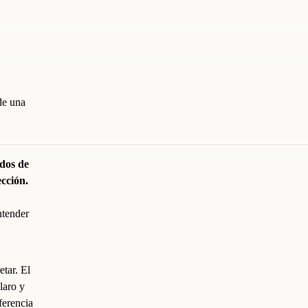
de una
ados de
ección.
ntender
tar. El
laro y
ferencia