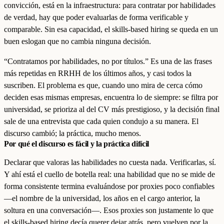
convicción, está en la infraestructura: para contratar por habilidades
de verdad, hay que poder evaluarlas de forma verificable y
comparable. Sin esa capacidad, el skills-based hiring se queda en un
buen eslogan que no cambia ninguna decisión.
“Contratamos por habilidades, no por títulos.” Es una de las frases
más repetidas en RRHH de los últimos años, y casi todos la
suscriben. El problema es que, cuando uno mira de cerca cómo
deciden esas mismas empresas, encuentra lo de siempre: se filtra por
universidad, se prioriza al del CV más prestigioso, y la decisión final
sale de una entrevista que cada quien condujo a su manera. El
discurso cambió; la práctica, mucho menos.
Por qué el discurso es fácil y la práctica difícil
Declarar que valoras las habilidades no cuesta nada. Verificarlas, sí.
Y ahí está el cuello de botella real: una habilidad que no se mide de
forma consistente termina evaluándose por proxies poco confiables
—el nombre de la universidad, los años en el cargo anterior, la
soltura en una conversación—. Esos proxies son justamente lo que
el skills-based hiring decía querer dejar atrás, pero vuelven por la