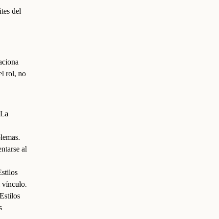
ites del
laciona
l rol, no
 La
blemas.
entarse al
stilos
 vínculo.
Estilos
s