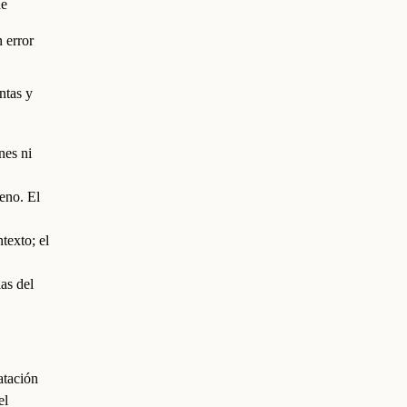
de
 error
ntas y
nes ni
eno. El
texto; el
as del
atación
el