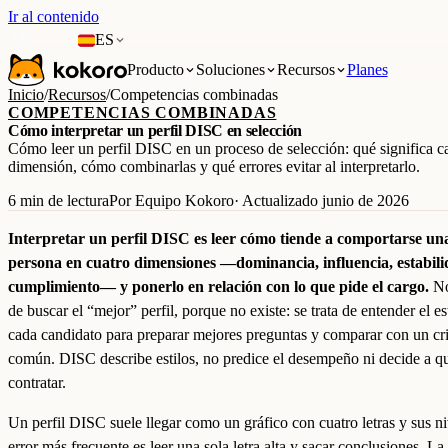
Ir al contenido
ES
Producto
Soluciones
Recursos
Planes
Inicio
/
Recursos
/
Competencias combinadas
COMPETENCIAS COMBINADAS
Cómo interpretar un perfil DISC en selección
Cómo leer un perfil DISC en un proceso de selección: qué significa c
dimensión, cómo combinarlas y qué errores evitar al interpretarlo.
6 min de lectura
Por Equipo Kokoro
· Actualizado junio de 2026
Interpretar un perfil DISC es leer cómo tiende a comportarse un
persona en cuatro dimensiones —dominancia, influencia, estabili
cumplimiento— y ponerlo en relación con lo que pide el cargo.
No
de buscar el “mejor” perfil, porque no existe: se trata de entender el es
cada candidato para preparar mejores preguntas y comparar con un cri
común. DISC describe estilos, no predice el desempeño ni decide a q
contratar.
Un perfil DISC suele llegar como un gráfico con cuatro letras y sus ni
error más frecuente es leer una sola letra alta y sacar conclusiones. La