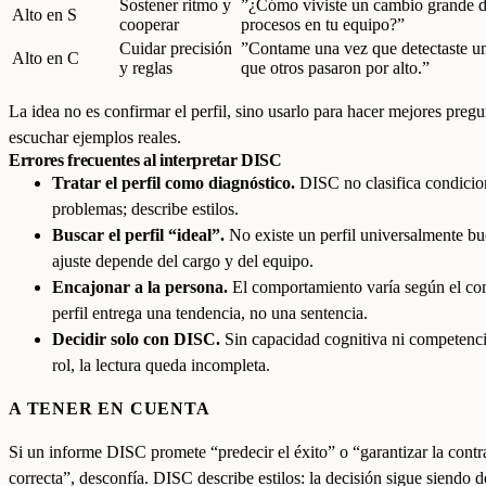
Sostener ritmo y
”¿Cómo viviste un cambio grande 
Alto en S
cooperar
procesos en tu equipo?”
Cuidar precisión
”Contame una vez que detectaste un
Alto en C
y reglas
que otros pasaron por alto.”
La idea no es confirmar el perfil, sino usarlo para hacer mejores pregu
escuchar ejemplos reales.
Errores frecuentes al interpretar DISC
Tratar el perfil como diagnóstico.
DISC no clasifica condicio
problemas; describe estilos.
Buscar el perfil “ideal”.
No existe un perfil universalmente bu
ajuste depende del cargo y del equipo.
Encajonar a la persona.
El comportamiento varía según el con
perfil entrega una tendencia, no una sentencia.
Decidir solo con DISC.
Sin capacidad cognitiva ni competenci
rol, la lectura queda incompleta.
A TENER EN CUENTA
Si un informe DISC promete “predecir el éxito” o “garantizar la contr
correcta”, desconfía. DISC describe estilos: la decisión sigue siendo d