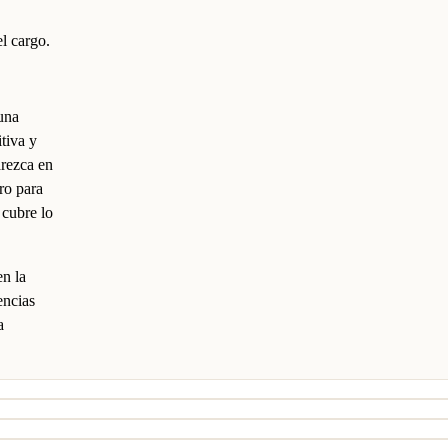
el cargo.
una
tiva y
arezca en
aro para
 cubre lo
n la
encias
a