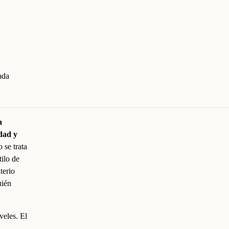
ada
a
dad y
 se trata
tilo de
terio
uién
veles. El