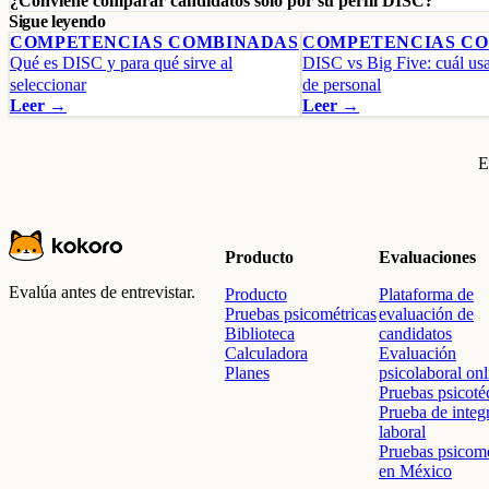
¿Conviene comparar candidatos solo por su perfil DISC?
Sigue leyendo
COMPETENCIAS COMBINADAS
COMPETENCIAS C
Qué es DISC y para qué sirve al
DISC vs Big Five: cuál usa
seleccionar
de personal
Leer →
Leer →
E
Producto
Evaluaciones
Evalúa antes de entrevistar.
Producto
Plataforma de
Pruebas psicométricas
evaluación de
Biblioteca
candidatos
Calculadora
Evaluación
Planes
psicolaboral onl
Pruebas psicoté
Prueba de integ
laboral
Pruebas psicomé
en México