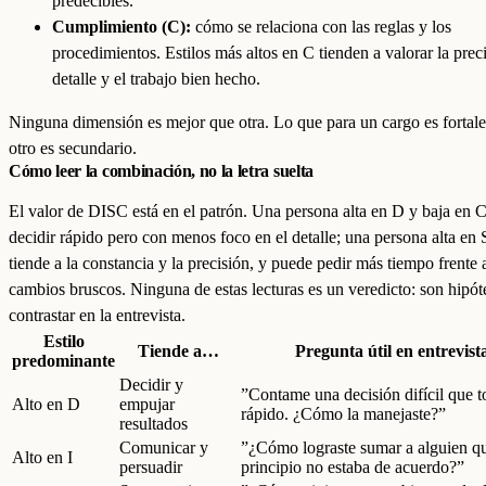
predecibles.
Cumplimiento (C):
cómo se relaciona con las reglas y los
procedimientos. Estilos más altos en C tienden a valorar la preci
detalle y el trabajo bien hecho.
Ninguna dimensión es mejor que otra. Lo que para un cargo es fortale
otro es secundario.
Cómo leer la combinación, no la letra suelta
El valor de DISC está en el patrón. Una persona alta en D y baja en C
decidir rápido pero con menos foco en el detalle; una persona alta en 
tiende a la constancia y la precisión, y puede pedir más tiempo frente 
cambios bruscos. Ninguna de estas lecturas es un veredicto: son hipót
contrastar en la entrevista.
Estilo
Tiende a…
Pregunta útil en entrevist
predominante
Decidir y
”Contame una decisión difícil que 
Alto en D
empujar
rápido. ¿Cómo la manejaste?”
resultados
Comunicar y
”¿Cómo lograste sumar a alguien qu
Alto en I
persuadir
principio no estaba de acuerdo?”