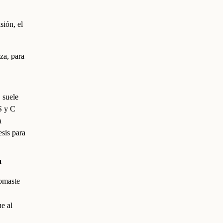
sión, el
za, para
 suele
S y C
a
esis para
a
tomaste
e al