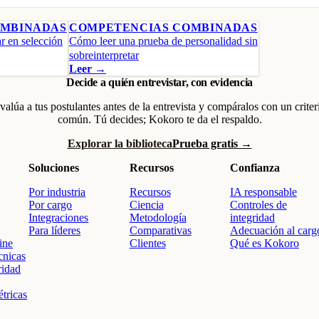
OMBINADAS
COMPETENCIAS COMBINADAS
r en selección
Cómo leer una prueba de personalidad sin
sobreinterpretar
Leer →
Decide a quién entrevistar, con evidencia
valúa a tus postulantes antes de la entrevista y compáralos con un criter
común. Tú decides; Kokoro te da el respaldo.
Explorar la biblioteca
Prueba gratis →
Soluciones
Recursos
Confianza
Por industria
Recursos
IA responsable
Por cargo
Ciencia
Controles de
Integraciones
Metodología
integridad
Para líderes
Comparativas
Adecuación al carg
ine
Clientes
Qué es Kokoro
cnicas
ridad
tricas