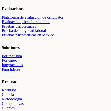
Evaluaciones
Plataforma de evaluación de candidatos
Evaluación psicolaboral online
Pruebas psicotécnicas
Prueba de integridad laboral
Pruebas psicométricas en México
Soluciones
Por industria
Por cargo
Integraciones
Para líderes
Recursos
Recursos
Ciencia
Metodología
Comparativas
Clientes