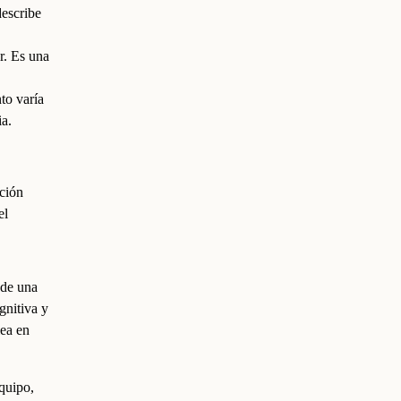
describe
r. Es una
to varía
ia.
ación
el
 de una
gnitiva y
lea en
equipo,