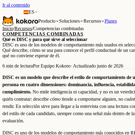
Ir al contenido
ES
Producto
Soluciones
Recursos
Planes
Inicio
/
Recursos
/
Competencias combinadas
COMPETENCIAS COMBINADAS
Qué es DISC y para qué sirve al seleccionar
DISC es uno de los modelos de comportamiento más usados en selecc
Qué describe, cómo se usa para conocer el perfil conductual de un ca
qué no conviene esperar de él.
6 min de lectura
Por Equipo Kokoro
· Actualizado junio de 2026
DISC es un modelo que describe el estilo de comportamiento de 
persona en cuatro dimensiones: dominancia, influencia, estabilid
cumplimiento.
No mide inteligencia ni capacidad, y no es un veredic
quién contratar: describe
cómo
tiende a comportarse alguien, no
cuán
rendir. En selección sirve para llegar a la entrevista con una lectura c
del estilo de cada candidato, siempre como una señal más dentro de la
evaluación.
DISC es uno de los modelos de comportamiento más conocidos en 