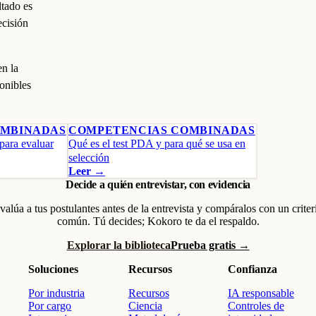
ltado es
ecisión
n la
ponibles
OMBINADAS
COMPETENCIAS COMBINADAS
para evaluar
Qué es el test PDA y para qué se usa en
selección
Leer →
Decide a quién entrevistar, con evidencia
valúa a tus postulantes antes de la entrevista y compáralos con un criter
común. Tú decides; Kokoro te da el respaldo.
Explorar la biblioteca
Prueba gratis →
Soluciones
Recursos
Confianza
Por industria
Recursos
IA responsable
Por cargo
Ciencia
Controles de