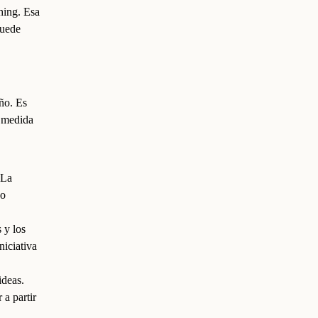
hing. Esa
puede
ño. Es
a medida
 La
no
 y los
niciativa
ideas.
 a partir