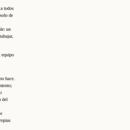
 a todos
solo de
le: un
rabajar,
l equipo
no hace.
miento;
o
 del
ne
ropias