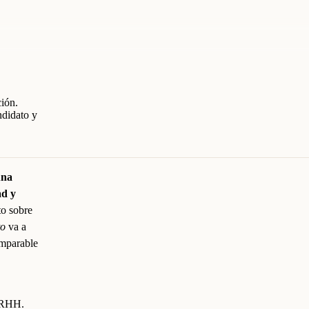
ión.
ndidato y
una
ad y
to sobre
to
va a
omparable
RRHH.