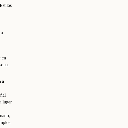
Estilos
 a
e en
rsona.
a a
eñal
n lugar
inado,
emplos