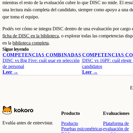
mientras el resto de la evaluación cubre lo que DISC no mide. El resu
una lectura más completa del candidato, siempre como apoyo a una d
que toma el equipo.
Podés ver cómo se integra DISC dentro de una evaluación por cargo e
ficha de DISC en la biblioteca
, o explorar todas las competencias dis
en la
biblioteca completa
.
Sigue leyendo
COMPETENCIAS COMBINADAS
COMPETENCIAS C
DISC vs Big Five: cuál usar en selección
DISC vs 16PF: cuál elegir 
de personal
candidatos
Leer →
Leer →
E
Producto
Evaluaciones
Evalúa antes de entrevistar.
Producto
Plataforma de
Pruebas psicométricas
evaluación de