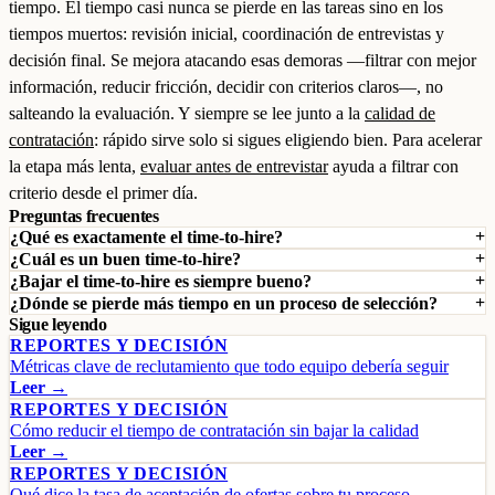
tiempo. El tiempo casi nunca se pierde en las tareas sino en los
tiempos muertos: revisión inicial, coordinación de entrevistas y
decisión final. Se mejora atacando esas demoras —filtrar con mejor
información, reducir fricción, decidir con criterios claros—, no
salteando la evaluación. Y siempre se lee junto a la
calidad de
contratación
: rápido sirve solo si sigues eligiendo bien. Para acelerar
la etapa más lenta,
evaluar antes de entrevistar
ayuda a filtrar con
criterio desde el primer día.
Preguntas frecuentes
¿Qué es exactamente el time-to-hire?
¿Cuál es un buen time-to-hire?
¿Bajar el time-to-hire es siempre bueno?
¿Dónde se pierde más tiempo en un proceso de selección?
Sigue leyendo
REPORTES Y DECISIÓN
Métricas clave de reclutamiento que todo equipo debería seguir
Leer →
REPORTES Y DECISIÓN
Cómo reducir el tiempo de contratación sin bajar la calidad
Leer →
REPORTES Y DECISIÓN
Qué dice la tasa de aceptación de ofertas sobre tu proceso