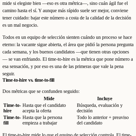
mide si elegiste bien —eso es otra métrica—, sino cuán ágil fue el
camino hasta el sí. Y aunque más rápido suele ser mejor, conviene
tener cuidado: bajar este número a costa de la calidad de la decisión
es un mal negocio.
Todos en un equipo de selección sienten cuándo un proceso se hace
eterno: la vacante sigue abierta, el área que pidió la persona pregunta
cada semana, y los buenos candidatos —que tienen otras opciones
— se van enfriando. El time-to-hire es la métrica que pone número a
esa sensación, y por eso es una de las primeras que vale la pena
seguir.
Time-to-hire vs. time-to-fill
Dos métricas que se confunden seguido:
Mide
Incluye
Time-to-
Hasta que el candidato
Búsqueda, evaluación y
hire
acepta la oferta
decisión
Time-to-
Hasta que la persona
Todo lo anterior + preaviso
fill
empieza a trabajar
del candidato
El time-to-hire mide lo que el equipo de selección controla. El time-