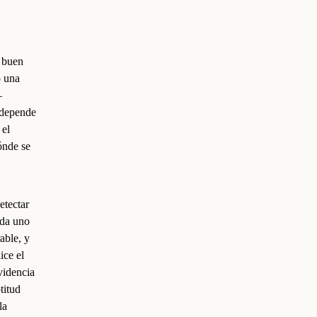
 buen
o una
—
 depende
 el
ónde se
etectar
ada uno
able, y
ice el
evidencia
titud
la