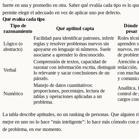
fuerte en una y promedio en otra. Saber qué evalúa cada tipo es lo que
permite elegir el adecuado en vez de aplicar uno por defecto.
Qué evalúa cada tipo
Tipo de
Dónde 
Qué aptitud capta
razonamiento
pesar
Facilidad para identificar patrones, inferir
Roles técn
Lógico (o
reglas y resolver problemas nuevos sin
aprenden s
abstracto)
apoyarse en lenguaje ni números. Suele
nuevos, re
asociarse a aprender lo desconocido.
de problem
Comprensión de textos, capacidad de
Atención al
razonar con información escrita, distinguir
redacción, 
Verbal
lo relevante y sacar conclusiones de un
con mucha 
párrafo.
y comunic
Manejo de datos cuantitativos:
Analítica, 
proporciones, porcentajes, lectura de
Numérico
control de 
tablas y operaciones aplicadas a un
cargos con
problema.
La tabla describe aptitudes, no un ranking de personas. Que alguien r
mejor en uno no lo hace “más inteligente”: lo hace más cómodo con
e
de problema, en ese momento.