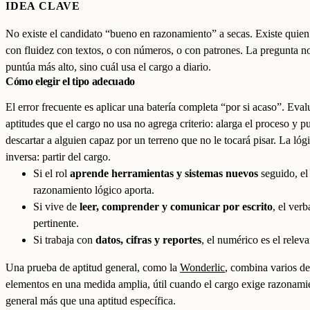
IDEA CLAVE
No existe el candidato “bueno en razonamiento” a secas. Existe quien
con fluidez con textos, o con números, o con patrones. La pregunta no
puntúa más alto, sino cuál usa el cargo a diario.
Cómo elegir el tipo adecuado
El error frecuente es aplicar una batería completa “por si acaso”. Eval
aptitudes que el cargo no usa no agrega criterio: alarga el proceso y p
descartar a alguien capaz por un terreno que no le tocará pisar. La lógi
inversa: partir del cargo.
Si el rol
aprende herramientas y sistemas nuevos
seguido, el
razonamiento lógico aporta.
Si vive de
leer, comprender y comunicar por escrito
, el verb
pertinente.
Si trabaja con
datos, cifras y reportes
, el numérico es el releva
Una prueba de aptitud general, como la
Wonderlic
, combina varios de
elementos en una medida amplia, útil cuando el cargo exige razonami
general más que una aptitud específica.