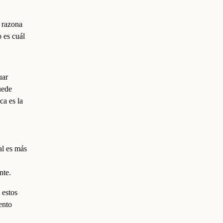
 razona
 es cuál
uar
uede
ca es la
al es más
nte.
 estos
ento