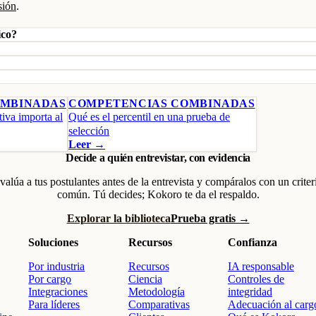
sión
.
ico?
OMBINADAS
COMPETENCIAS COMBINADAS
tiva importa al
Qué es el percentil en una prueba de
selección
Leer →
Decide a quién entrevistar, con evidencia
valúa a tus postulantes antes de la entrevista y compáralos con un criter
común. Tú decides; Kokoro te da el respaldo.
Explorar la biblioteca
Prueba gratis →
Soluciones
Recursos
Confianza
Por industria
Recursos
IA responsable
Por cargo
Ciencia
Controles de
Integraciones
Metodología
integridad
Para líderes
Comparativas
Adecuación al carg