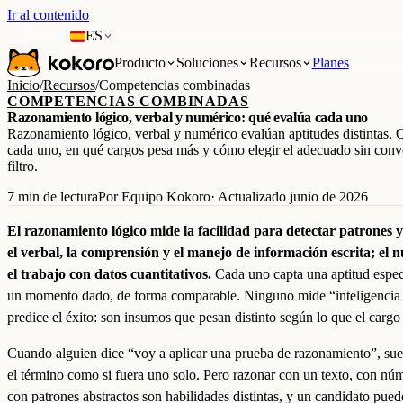
Ir al contenido
ES
Producto
Soluciones
Recursos
Planes
Inicio
/
Recursos
/
Competencias combinadas
COMPETENCIAS COMBINADAS
Razonamiento lógico, verbal y numérico: qué evalúa cada uno
Razonamiento lógico, verbal y numérico evalúan aptitudes distintas.
cada uno, en qué cargos pesa más y cómo elegir el adecuado sin conve
filtro.
7 min de lectura
Por Equipo Kokoro
· Actualizado junio de 2026
El razonamiento lógico mide la facilidad para detectar patrones y
el verbal, la comprensión y el manejo de información escrita; el 
el trabajo con datos cuantitativos.
Cada uno capta una aptitud espec
un momento dado, de forma comparable. Ninguno mide “inteligencia t
predice el éxito: son insumos que pesan distinto según lo que el cargo 
Cuando alguien dice “voy a aplicar una prueba de razonamiento”, suel
el término como si fuera uno solo. Pero razonar con un texto, con nú
con patrones abstractos son habilidades distintas, y un candidato pued