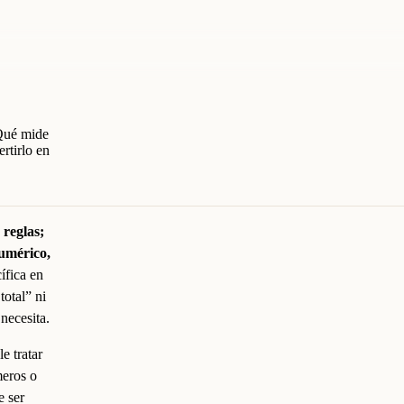
 Qué mide
rtirlo en
 reglas;
numérico,
ífica en
otal” ni
necesita.
e tratar
meros o
e ser