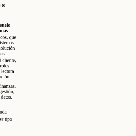
 te
suele
 más
icos, que
istemas
solución
as.
 cliente,
roles
lectura
ación.
finanzas,
gestión,
 datos.
inda
se
tipo