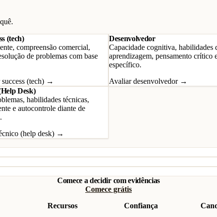
 quê.
s (tech)
Desenvolvedor
iente, compreensão comercial,
Capacidade cognitiva, habilidades d
esolução de problemas com base
aprendizagem, pensamento crítico 
específico.
 success (tech) →
Avaliar desenvolvedor →
(Help Desk)
blemas, habilidades técnicas,
ente e autocontrole diante de
.
técnico (help desk) →
Comece a decidir com evidências
Comece grátis
Recursos
Confiança
Cand