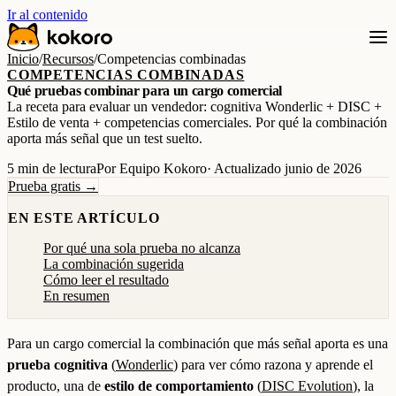
Ir al contenido
Inicio
/
Recursos
/
Competencias combinadas
COMPETENCIAS COMBINADAS
Qué pruebas combinar para un cargo comercial
La receta para evaluar un vendedor: cognitiva Wonderlic + DISC +
Estilo de venta + competencias comerciales. Por qué la combinación
aporta más señal que un test suelto.
5 min de lectura
Por Equipo Kokoro
· Actualizado junio de 2026
Prueba gratis →
EN ESTE ARTÍCULO
Por qué una sola prueba no alcanza
La combinación sugerida
Cómo leer el resultado
En resumen
Para un cargo comercial la combinación que más señal aporta es una
prueba cognitiva
(
Wonderlic
) para ver cómo razona y aprende el
producto, una de
estilo de comportamiento
(
DISC Evolution
), la