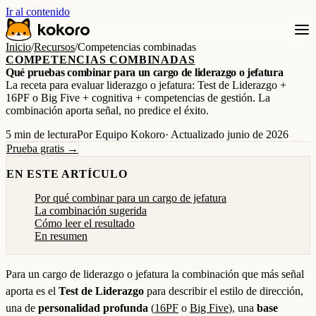
Ir al contenido
Inicio
/
Recursos
/
Competencias combinadas
COMPETENCIAS COMBINADAS
Qué pruebas combinar para un cargo de liderazgo o jefatura
La receta para evaluar liderazgo o jefatura: Test de Liderazgo +
16PF o Big Five + cognitiva + competencias de gestión. La
combinación aporta señal, no predice el éxito.
5 min de lectura
Por Equipo Kokoro
· Actualizado junio de 2026
Prueba gratis →
EN ESTE ARTÍCULO
Por qué combinar para un cargo de jefatura
La combinación sugerida
Cómo leer el resultado
En resumen
Para un cargo de liderazgo o jefatura la combinación que más señal
aporta es el
Test de Liderazgo
para describir el estilo de dirección,
una de
personalidad profunda
(
16PF
o
Big Five
), una
base