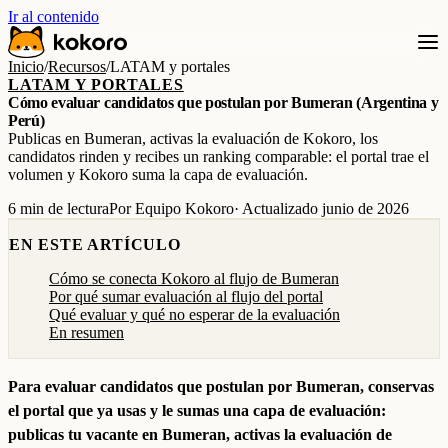
Ir al contenido
Inicio
/
Recursos
/
LATAM y portales
LATAM Y PORTALES
Cómo evaluar candidatos que postulan por Bumeran (Argentina y
Perú)
Publicas en Bumeran, activas la evaluación de Kokoro, los
candidatos rinden y recibes un ranking comparable: el portal trae el
volumen y Kokoro suma la capa de evaluación.
6 min de lectura
Por Equipo Kokoro
· Actualizado junio de 2026
EN ESTE ARTÍCULO
Cómo se conecta Kokoro al flujo de Bumeran
Por qué sumar evaluación al flujo del portal
Qué evaluar y qué no esperar de la evaluación
En resumen
Para evaluar candidatos que postulan por Bumeran, conservas
el portal que ya usas y le sumas una capa de evaluación:
publicas tu vacante en Bumeran, activas la evaluación de