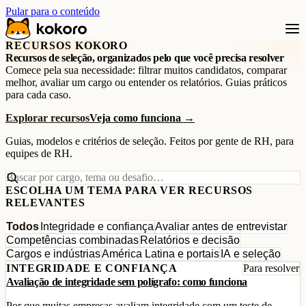
Pular para o conteúdo
RECURSOS KOKORO
Recursos de seleção, organizados pelo que você precisa resolver
Comece pela sua necessidade: filtrar muitos candidatos, comparar
melhor, avaliar um cargo ou entender os relatórios. Guias práticos
para cada caso.
Explorar recursos
Veja como funciona →
Guias, modelos e critérios de seleção. Feitos por gente de RH, para
equipes de RH.
ESCOLHA UM TEMA PARA VER RECURSOS
RELEVANTES
Todos
Integridade e confiança
Avaliar antes de entrevistar
Competências combinadas
Relatórios e decisão
Cargos e indústrias
América Latina e portais
IA e seleção
INTEGRIDADE E CONFIANÇA
Para resolver
Avaliação de integridade sem polígrafo: como funciona
Por que muitas empresas avaliam integridade com um teste de