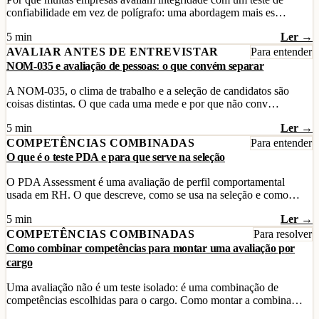
confiabilidade em vez de polígrafo: uma abordagem mais es…
5 min
Ler →
AVALIAR ANTES DE ENTREVISTAR
Para entender
NOM-035 e avaliação de pessoas: o que convém separar
A NOM-035, o clima de trabalho e a seleção de candidatos são
coisas distintas. O que cada uma mede e por que não conv…
5 min
Ler →
COMPETÊNCIAS COMBINADAS
Para entender
O que é o teste PDA e para que serve na seleção
O PDA Assessment é uma avaliação de perfil comportamental
usada em RH. O que descreve, como se usa na seleção e como…
5 min
Ler →
COMPETÊNCIAS COMBINADAS
Para resolver
Como combinar competências para montar uma avaliação por
cargo
Uma avaliação não é um teste isolado: é uma combinação de
competências escolhidas para o cargo. Como montar a combina…