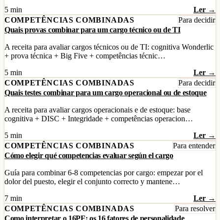
5 min
Ler →
COMPETÊNCIAS COMBINADAS
Para decidir
Quais provas combinar para um cargo técnico ou de TI
A receita para avaliar cargos técnicos ou de TI: cognitiva Wonderlic
+ prova técnica + Big Five + competências técnic…
5 min
Ler →
COMPETÊNCIAS COMBINADAS
Para decidir
Quais testes combinar para um cargo operacional ou de estoque
A receita para avaliar cargos operacionais e de estoque: base
cognitiva + DISC + Integridade + competências operacion…
5 min
Ler →
COMPETÊNCIAS COMBINADAS
Para entender
Cómo elegir qué competencias evaluar según el cargo
Guía para combinar 6-8 competencias por cargo: empezar por el
dolor del puesto, elegir el conjunto correcto y mantene…
7 min
Ler →
COMPETÊNCIAS COMBINADAS
Para resolver
Como interpretar o 16PF: os 16 fatores de personalidade